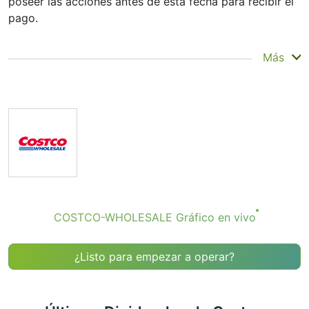
poseer las acciones antes de esta fecha para recibir el
pago.
La fecha de registro es cuando Costco Wholesale
Más
Corporation consulta su lista de accionistas, y la fecha
de pago es cuando usted recibe el dinero. Costco
Wholesale Corporation paga dividendos, pero son
pequeños; la empresa se centra más en el crecimiento
que en grandes pagos. Aun así, conocer la fecha de
dividendos de COSTCO-WHOLESALE le ayuda a
planificar sus inversiones.
Fecha de Dividendo de COSTCO-
WHOLESALE
COSTCO-WHOLESALE Gráfico en vivo
Si está siguiendo de cerca a Costco Wholesale
Corporation (símbolo bursátil: COSTCO-WHOLESALE),
probablemente se haya encontrado con el término
¿Listo para empezar a operar?
“fecha de dividendo de COSTCO-WHOLESALE”. Pero,
¿qué significa realmente y por qué debería importarle?
Un dividendo es un pago que realiza una empresa a sus