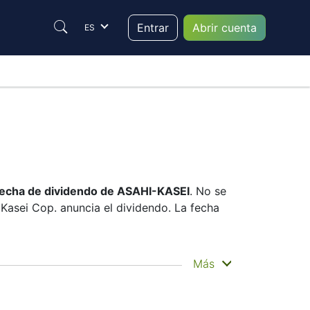
Entrar
Abrir cuenta
ES
fecha de dividendo de ASAHI-KASEI
. No se
Kasei Cop. anuncia el dividendo. La fecha
 cuando usted recibe el dinero. Asahi Kasei
Más
pagos. Aun así, conocer la fecha de