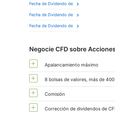
Fecha de Dvidendo de
Si usted vende (posición corta) un C
A estas empresas se las suele llamar “di
año tras año.
Fecha de Dvidendo de
Este ajuste garantiza que el precio del CF
Fecha de Dvidendo de
Negocie CFD sobre Acciones 
Apalancamiento máximo
8 bolsas de valores, más de 40
MT4 y MT5 - 1:20 (margen 5%)
NetTradeX - el apalancamiento para 
Comisión
Ofrecemos más de 400 CFD en las si
(Australia),
TSX
(Canadá),
HKEx
(Hon
Corrección de dividendos de CF
A partir del 0.1% del volumen de la 