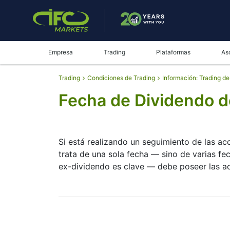
Empresa
Trading
Plataformas
As
Trading
Condiciones de Trading
Información: Trading d
Fecha de Dividendo d
Si está realizando un seguimiento de las a
trata de una sola fecha — sino de varias fe
ex-dividendo es clave — debe poseer las acc
La fecha de registro es cuando Asahi Kasei C
Cop. paga dividendos, pero son pequeños; l
dividendos de ASAHI-KASEI le ayuda a planif