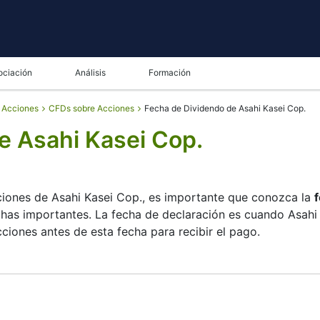
ociación
Análisis
Formación
e Acciones
CFDs sobre Acciones
Fecha de Dividendo de Asahi Kasei Cop.
e Asahi Kasei Cop.
cciones de Asahi Kasei Cop., es importante que conozca la
chas importantes. La fecha de declaración es cuando Asahi 
iones antes de esta fecha para recibir el pago.
op. consulta su lista de accionistas, y la fecha de pago es
a empresa se centra más en el crecimiento que en grandes 
icar sus inversiones.