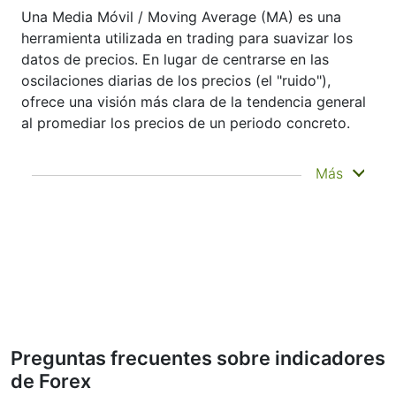
Una Media Móvil / Moving Average (MA) es una
herramienta utilizada en trading para suavizar los
datos de precios. En lugar de centrarse en las
oscilaciones diarias de los precios (el "ruido"),
ofrece una visión más clara de la tendencia general
al promediar los precios de un periodo concreto.
No predice la evolución futura de los precios
Más
—sino que ayuda a ver con más claridad lo
que ya ha ocurrido. Por eso se denomina
indicador rezagado. A menudo se utiliza para
confirmar tendencias, detectar el impulso e
identificar zonas de soporte o resistencia.
Otros indicadores, como las bandas de
Bollinger y el MACD, se basan en medias
móviles.
Por ejemplo, los traders que analizan
Preguntas frecuentes sobre indicadores
configuraciones de Medias Móviles de Capital
de Forex
One Financial Corp. podrían usar una