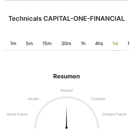
Technicals CAPITAL-ONE-FINANCIAL
1m
5m
15m
30m
1h
4hs
1d
1s
Resumen
Neutral
Vender
Comprar
Venta Fuerte
Compra Fuerte