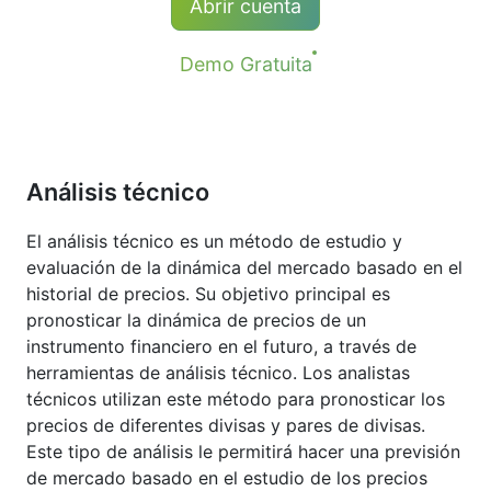
Abrir cuenta
AAPL y #S-NVDA es de 10 USD.
largas (compra) de CFD reciben un ajuste
por dividendos que es igual al monto del
Demo Gratuita
pago de dividendos.
Más detalles en la página "
Fechas de
Dividendos de CFDs sobre Acciones
".
Análisis técnico
El análisis técnico es un método de estudio y
evaluación de la dinámica del mercado basado en el
historial de precios. Su objetivo principal es
pronosticar la dinámica de precios de un
instrumento financiero en el futuro, a través de
herramientas de análisis técnico. Los analistas
técnicos utilizan este método para pronosticar los
precios de diferentes divisas y pares de divisas.
Este tipo de análisis le permitirá hacer una previsión
de mercado basado en el estudio de los precios