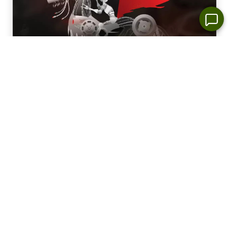
DeepSeek Plantea Interrogantes
Ayer vimos una significativa venta masiva en el
mercado tecnológico, en gran parte impulsada
por el auge de DeepSeek, un...
28/1/2025
Saber más
Ganadores y Perdedores en el