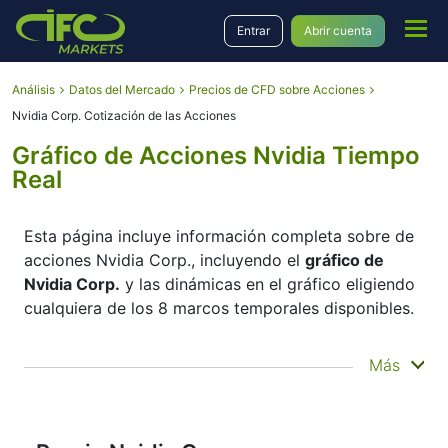
Entrar
Abrir cuenta
Análisis
Datos del Mercado
Precios de CFD sobre Acciones
Nvidia Corp. Cotización de las Acciones
Gráfico de Acciones Nvidia Tiempo
Real
Esta página incluye información completa sobre de
acciones Nvidia Corp., incluyendo el
gráfico de
Nvidia Corp.
y las dinámicas en el gráfico eligiendo
cualquiera de los 8 marcos temporales disponibles.
Moviendo el inicio y el final del marco temporal en
Más
el panel inferior, Usted puede ver ambos, el precio
corriente y el precio histórico del instrumento.
Además, Usted tiene la oportunidad de elegir el tipo
de visualización del
gráfico online de Nvidia Corp.
–