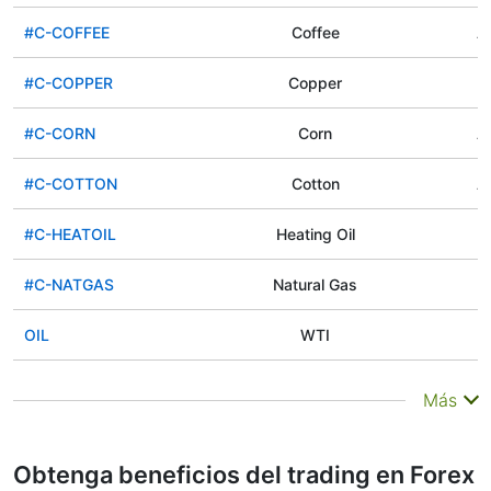
#C-COFFEE
Coffee
Ag
#C-COPPER
Copper
#C-CORN
Corn
Ag
#C-COTTON
Cotton
Ag
#C-HEATOIL
Heating Oil
#C-NATGAS
Natural Gas
OIL
WTI
#C-FCATTLE
#C-FCATTLE
Ag
Más
#C-LCATTLE
#C-LCATTLE
Ag
Obtenga beneficios del trading en Forex
#C-LHOG
#C-LHOG
Ag