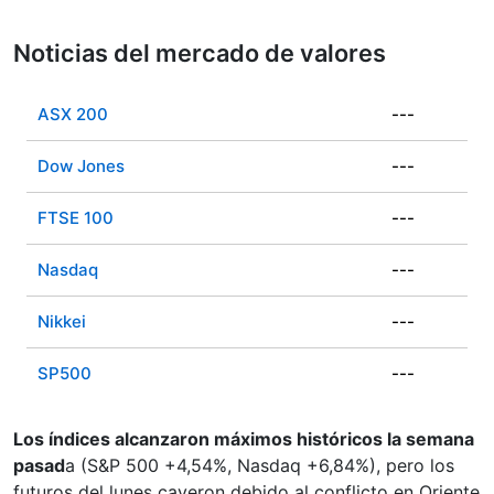
Noticias del mercado de valores
ASX 200
---
Dow Jones
---
FTSE 100
---
Nasdaq
---
Nikkei
---
SP500
---
Los índices alcanzaron máximos históricos la semana
pasad
a (S&P 500 +4,54%, Nasdaq +6,84%), pero los
futuros del lunes cayeron debido al conflicto en Oriente