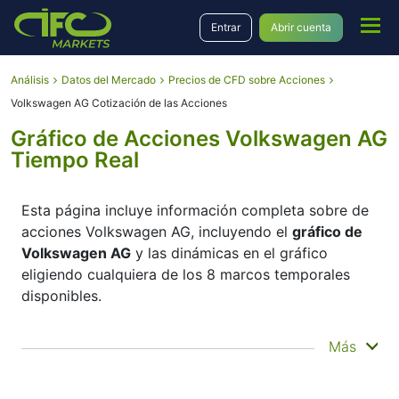
Entrar
Abrir cuenta
Análisis
Datos del Mercado
Precios de CFD sobre Acciones
Volkswagen AG Cotización de las Acciones
Gráfico de Acciones Volkswagen AG
Tiempo Real
Esta página incluye información completa sobre de
acciones Volkswagen AG, incluyendo el
gráfico de
Volkswagen AG
y las dinámicas en el gráfico
eligiendo cualquiera de los 8 marcos temporales
disponibles.
Moviendo el inicio y el final del marco temporal en
Más
el panel inferior, Usted puede ver ambos, el precio
corriente y el precio histórico del instrumento.
Además, Usted tiene la oportunidad de elegir el tipo