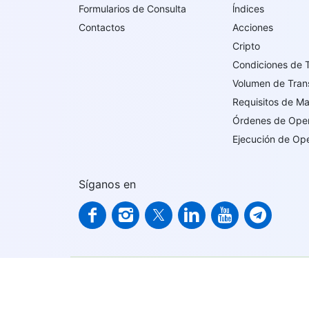
Formularios de Consulta
ĺndices
Contactos
Acciones
Cripto
Condiciones de 
Volumen de Tran
Requisitos de M
Órdenes de Ope
Ejecución de Op
Síganos en
IFCMARKETS. CORP. está incorporado en las Islas V