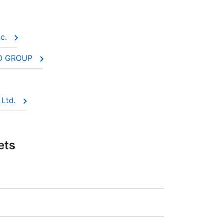
nc.
OVO GROUP
, Ltd.
ets