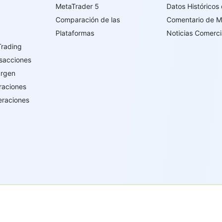
MetaTrader 5
Datos Históricos
Comparación de las
Comentario de 
Plataformas
Noticias Comerci
Trading
sacciones
argen
raciones
eraciones
írgenes Británicas con el número de registro 669838 y tiene licen