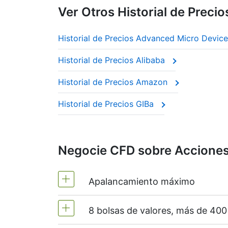
Ver Otros Historial de Precio
Historial de Precios Advanced Micro Device
Historial de Precios Alibaba
Historial de Precios Amazon
Historial de Precios GIBa
Negocie CFD sobre Acciones 
Apalancamiento máximo
8 bolsas de valores, más de 40
MT4 y MT5 - 1:20 (margen 5%)