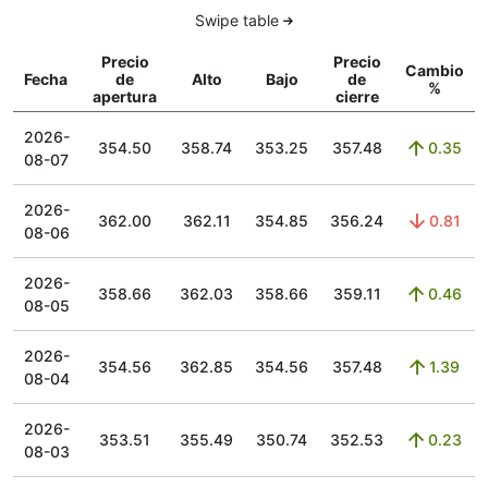
Swipe table
Precio
Precio
Cambio
Fecha
de
Alto
Bajo
de
%
apertura
cierre
2026-
354.50
358.74
353.25
357.48
0.35
08-07
2026-
362.00
362.11
354.85
356.24
0.81
08-06
2026-
358.66
362.03
358.66
359.11
0.46
08-05
2026-
354.56
362.85
354.56
357.48
1.39
08-04
2026-
353.51
355.49
350.74
352.53
0.23
08-03