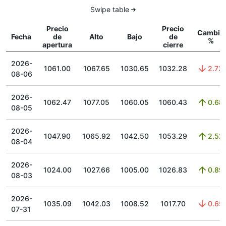
Swipe table
Precio
Precio
Cambio
Fecha
de
Alto
Bajo
de
%
apertura
cierre
2026-
1061.00
1067.65
1030.65
1032.28
2.73
08-06
2026-
1062.47
1077.05
1060.05
1060.43
0.68
08-05
2026-
1047.90
1065.92
1042.50
1053.29
2.52
08-04
2026-
1024.00
1027.66
1005.00
1026.83
0.89
08-03
2026-
1035.09
1042.03
1008.52
1017.70
0.65
07-31